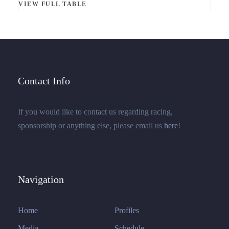
VIEW FULL TABLE
Contact Info
If you would like to contact us regarding racing,
sponsorship or anything else, please email us
here
!
Navigation
Home
Profiles
Media
Schedule